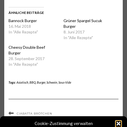
ÄHNLICHE BEITRÄGE
Bannock Burger
Grüner Spargel Sucuk
16. Mai 2018
Burger
In "Alle Rezepte"
8. Juni 2017
In "Alle Rezepte"
Cheesy Double Beef
Burger
28. September 2017
In "Alle Rezepte"
Tags:
Asiatisch
,
BBQ
,
Burger
,
Schwein
,
Sous-Vide
CIABATTA BRÖTCHEN
ZIMTSCHNECKEN (CINNAMON ROLLS)
Cookie-Zustimmung verwalten