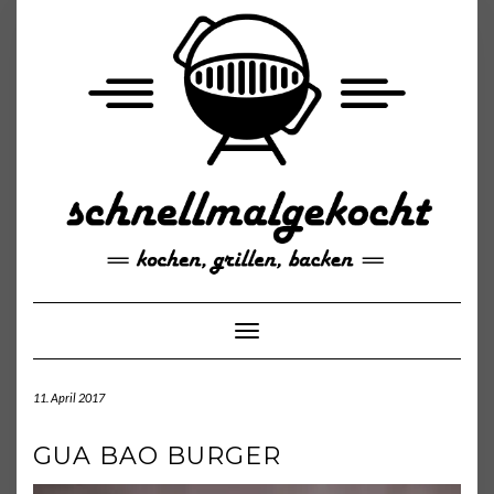
Skip
to
content
Toggle Navigation
11. April 2017
GUA BAO BURGER