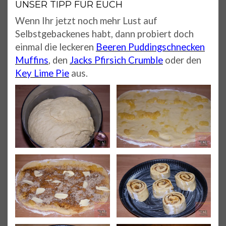
UNSER TIPP FÜR EUCH
Wenn Ihr jetzt noch mehr Lust auf
Selbstgebackenes habt, dann probiert doch
einmal die leckeren
Beeren Puddingschnecken
Muffins
, den
Jacks Pfirsich Crumble
oder den
Key Lime Pie
aus.