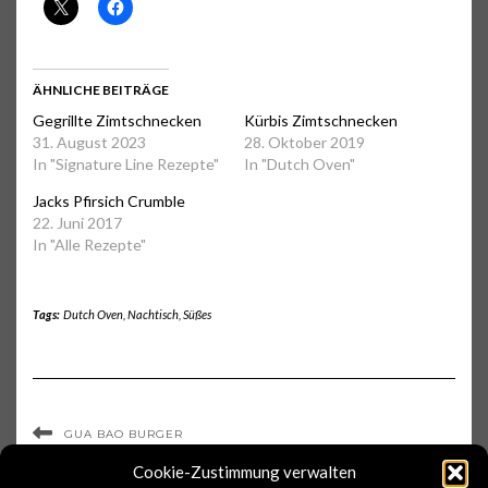
ÄHNLICHE BEITRÄGE
Gegrillte Zimtschnecken
Kürbis Zimtschnecken
31. August 2023
28. Oktober 2019
In "Signature Line Rezepte"
In "Dutch Oven"
Jacks Pfirsich Crumble
22. Juni 2017
In "Alle Rezepte"
Tags:
Dutch Oven
,
Nachtisch
,
Süßes
GUA BAO BURGER
ZARTWEIZENRISOTTO MIT PAPRIKAKONFETTI
Cookie-Zustimmung verwalten