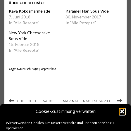
ÄHNLICHE BEITRÄGE
Kaya Kokosmarmelade
Karamell Flan Sous Vide
7. Juni 2018
30. November 2017
In "Alle Rezepte"
In "Alle Rezepte"
New York Cheesecake
Sous Vide
15. Februar 2018
In "Alle Rezepte"
Tags:
Nachtisch
,
Süßes
,
Vegetarisch
CHILI CHEESE SAUCE
MARINADE NACH SUSUR LEE
Cookie-Zustimmung verwalten
Wir verwenden Cookies, um unsere Website und unseren Service zu
optimieren.