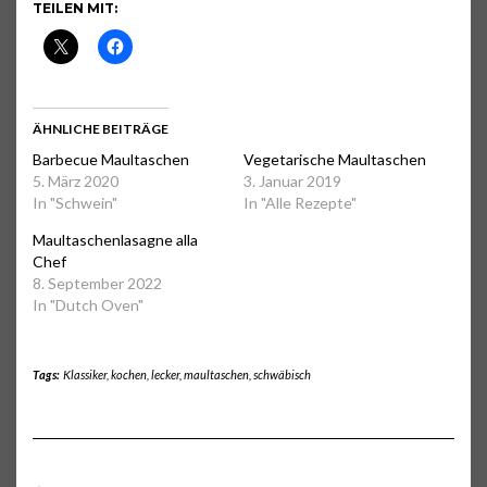
TEILEN MIT:
ÄHNLICHE BEITRÄGE
Barbecue Maultaschen
Vegetarische Maultaschen
5. März 2020
3. Januar 2019
In "Schwein"
In "Alle Rezepte"
Maultaschenlasagne alla
Chef
8. September 2022
In "Dutch Oven"
Tags:
Klassiker
,
kochen
,
lecker
,
maultaschen
,
schwäbisch