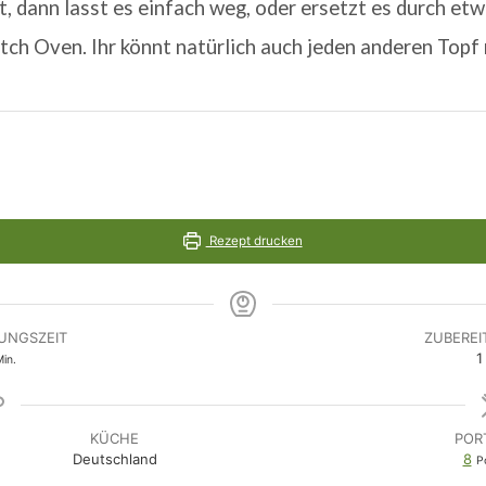
, dann lasst es einfach weg, oder ersetzt es durch etw
tch Oven. Ihr könnt natürlich auch jeden anderen Top
Rezept drucken
UNGSZEIT
ZUBEREI
inuten
1
in.
KÜCHE
POR
Deutschland
8
P