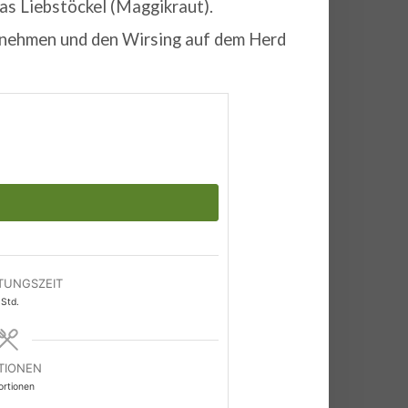
as Liebstöckel (Maggikraut).
f nehmen und den Wirsing auf dem Herd
TUNGSZEIT
Stunde
Std.
TIONEN
ortionen