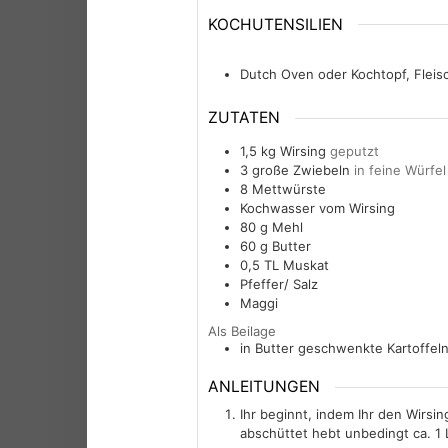
KOCHUTENSILIEN
Dutch Oven oder Kochtopf, Fleis
ZUTATEN
1,5
kg
Wirsing
geputzt
3
große
Zwiebeln
in feine Würfe
8
Mettwürste
Kochwasser vom Wirsing
80
g
Mehl
60
g
Butter
0,5
TL
Muskat
Pfeffer/ Salz
Maggi
Als Beilage
in Butter geschwenkte Kartoffel
ANLEITUNGEN
Ihr beginnt, indem Ihr den Wirsi
abschüttet hebt unbedingt ca. 1 