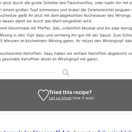
hr jetzt durch die grobe Scheibe des Fleischwolfes, oder hackt ihn mit 
r in einem großen Topf schmelzen und bratet die Zwiebelwürfel langsam
lschwitze gießt Ihr jetzt mit dem abgekühlten Kochwasser des Wirsings
 lassen damit sie durch das Mehl eingedickt wird.
urem Geschmack mit Pfeffer, Salz, ordentlich Muskat und ein paar weni
 Wirsing in den Topf dazu und vermeng ihn gut mit der Sauce. Zum Schl
. 15 Minuten im köchelnden Wirsing garen. Ihr müsst den Wirsingtopf da
 geschwenkte Kartoffeln. Dazu haben wir einfach Kartoffeln abgekocht u
 geschälte Kartoffeln direkt im Wirsingtopf mit garen.
Tried this recipe?
Let us know
how it was!