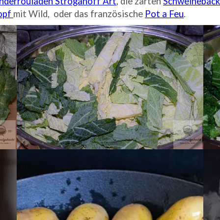
nderrouladen Stroganoff Art
, die zarten
Schweinebäck
opf
mit Wild, oder das französische
Pot a Feu
.