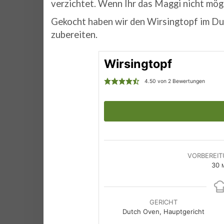
verzichtet. Wenn Ihr das Maggi nicht mögt
Gekocht haben wir den Wirsingtopf im Du
zubereiten.
Wirsingtopf
4.50
von
2
Bewertungen
VORBEREIT
M
30
M
GERICHT
Dutch Oven, Hauptgericht