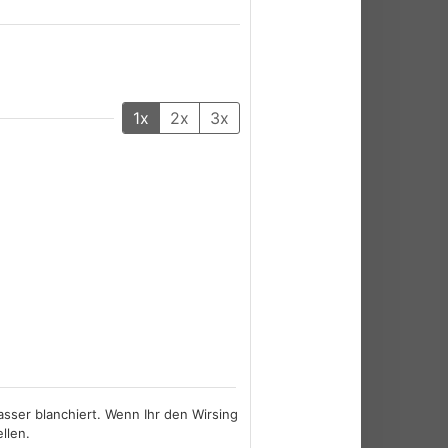
1x
2x
3x
asser blanchiert. Wenn Ihr den Wirsing
llen.