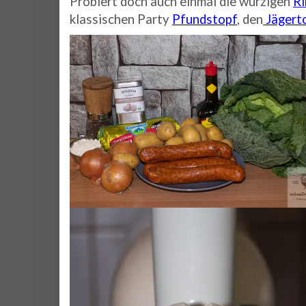
Probiert doch auch einmal die würzigen
Ri
klassischen Party
Pfundstopf
, den
Jägert