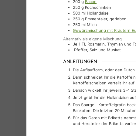
200
g
Bacon
250
g
Kochschinken
500
ml
Hollandaise
250
g
Emmentaler, gerieben
250
ml
Milch
Gewürzmischung mit Kräutern Eu
Alternativ als eigene Mischung
Je 1
TL
Rosmarin, Thymian und 
Pfeffer, Salz und Muskat
ANLEITUNGEN
Die Auflaufform, oder den Dutch 
Dann schneidet Ihr die Kartoffel
Kartoffelscheiben verteilt Ihr a
Danach wickelt Ihr jeweils 3-4 S
Jetzt gebt Ihr die Hollandaise a
Das Spargel- Kartoffelgratin back
Backofen. Die letzten 20 Minuten
Für das Garen mit Briketts nehmt
und Hersteller der Briketts variie