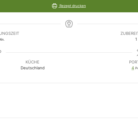
Rezept drucken
UNGSZEIT
ZUBEREI
inuten
1
in.
KÜCHE
POR
Deutschland
4
P