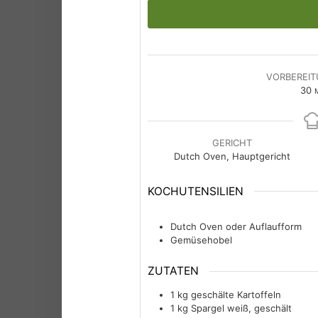
VORBEREIT
M
30
M
GERICHT
Dutch Oven, Hauptgericht
KOCHUTENSILIEN
Dutch Oven oder Auflaufform
Gemüsehobel
ZUTATEN
1
kg
geschälte Kartoffeln
1
kg
Spargel weiß, geschält