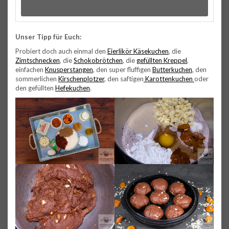
Unser Tipp für Euch:
Probiert doch auch einmal den
Eierlikör Käsekuchen
, die
Zimtschnecken
, die
Schokobrötchen
, die
gefüllten Kreppel
,
einfachen
Knusperstangen
, den super fluffigen
Butterkuchen
, den
sommerlichen
Kirschenplotzer
, den saftigen
Karottenkuchen
oder
den gefüllten
Hefekuchen
.