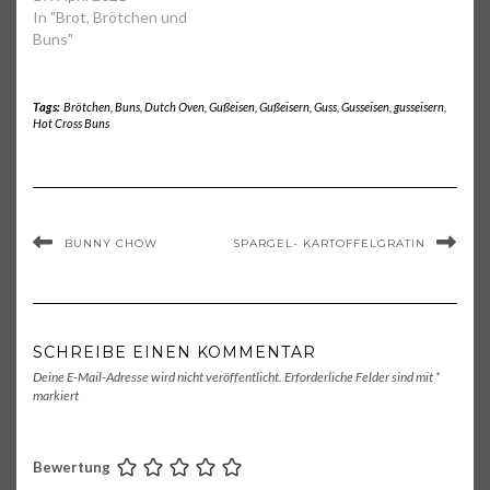
In "Brot, Brötchen und
Buns"
Tags:
Brötchen
,
Buns
,
Dutch Oven
,
Gußeisen
,
Gußeisern
,
Guss
,
Gusseisen
,
gusseisern
,
Hot Cross Buns
BUNNY CHOW
SPARGEL- KARTOFFELGRATIN
SCHREIBE EINEN KOMMENTAR
Deine E-Mail-Adresse wird nicht veröffentlicht.
Erforderliche Felder sind mit
*
markiert
Bewertung