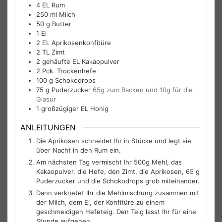
4
EL
Rum
250
ml
Milch
50
g
Butter
1
Ei
2
EL
Aprikosenkonfitüre
2
TL
Zimt
2
gehäufte EL
Kakaopulver
2
Pck.
Trockenhefe
100
g
Schokodrops
75
g
Puderzucker
65g zum Backen und 10g für die
Glasur
1
großzügiger EL
Honig
ANLEITUNGEN
Die Aprikosen schneidet Ihr in Stücke und legt sie
über Nacht in den Rum ein.
Am nächsten Tag vermischt Ihr 500g Mehl, das
Kakaopulver, die Hefe, den Zimt, die Aprikosen, 65 g
Puderzucker und die Schokodrops grob miteinander.
Dann verknetet Ihr die Mehlmischung zusammen mit
der Milch, dem Ei, der Konfitüre zu einem
geschmeidigen Hefeteig. Den Teig lasst Ihr für eine
Stunde aufgehen.