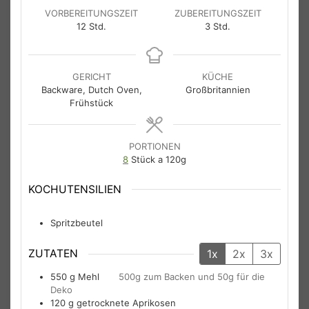
VORBEREITUNGSZEIT
ZUBEREITUNGSZEIT
Stunden
Stunden
12
Std.
3
Std.
GERICHT
KÜCHE
Backware, Dutch Oven,
Großbritannien
Frühstück
PORTIONEN
8
Stück a 120g
KOCHUTENSILIEN
Spritzbeutel
ZUTATEN
1x
2x
3x
550
g
Mehl
500g zum Backen und 50g für die
Deko
120
g
getrocknete Aprikosen