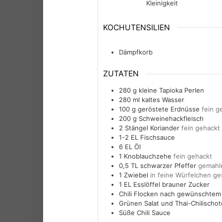
Kleinigkeit
KOCHUTENSILIEN
Dämpfkorb
ZUTATEN
280
g
kleine Tapioka Perlen
280
ml
kaltes Wasser
100
g
geröstete Erdnüsse
fein g
200
g
Schweinehackfleisch
2
Stängel
Koriander
fein gehackt
1-2
EL
Fischsauce
6
EL
Öl
1
Knoblauchzehe
fein gehackt
0,5
TL
schwarzer Pfeffer
gemahl
1
Zwiebel
in feine Würfelchen ge
1
EL
Esslöffel brauner Zucker
Chili Flocken nach gewünschtem
Grünen Salat und Thai-Chilischo
Süße Chili Sauce