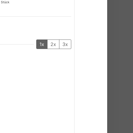
Stück
1x
2x
3x