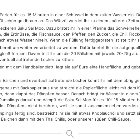
 Perlen für ca. 15 Minuten in einer Schüssel in dem kalten Wasser ein. D
n Öl schön goldbraun an. Das Würzöl werdet Ihr zu einem späteren Zeit
r leckeren Saku Sai Moo. Dazu bratet ihr in einer Pfanne das Schweinefle
 die Erdnüsse, die Fischsauce, den Pfeffer, den Zucker, die Chili Flo
ch etwas Wasser hinein. Wenn die Füllung fertiggebraten ist stellt Ihr 
 bereit um weiter verarbeitet zu werden. Dafür knetet Ihr die aufgequol
kloß formen. Davon teilt Ihr um die 20 Bällchen mit jeweils 20-25g ab. 
entuell auftretende Löcher zu kitten.
chen mit dem Handballenplatt, legt sie auf Eure eine Handfläche und geb
die Bällchen und eventuell auftretende Löcher könnt Ihr mit dem übrig g
enau mit Backpapier aus und streicht die Papierfläche leicht mit dem 
en, dann klappt das Dämpfen besser. Danach bringt Ihr Wasser in einem
Dumplings darauf und dämpft die Saku Sai Moo für ca. 10- 15 Minuten 
 des Dämpfens nicht berühren, weil sie sonst zusammenkleben werden.
ings fertig sind, bestreicht Ihr sie mit etwas Knoblauchöl und setzt si
ällchen dann mit den Thai Chilis, oder unserer süßen Chili-Sauce.