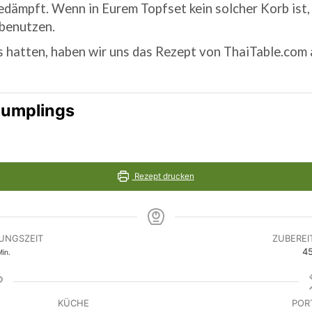
dämpft. Wenn in Eurem Topfset kein solcher Korb ist, 
benutzen.
s hatten, haben wir uns das Rezept von ThaiTable.com
Dumplings
Rezept drucken
UNGSZEIT
ZUBEREI
inuten
4
in.
KÜCHE
POR