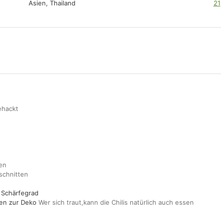
Asien, Thailand
21
ehackt
en
schnitten
 Schärfegrad
ten zur Deko
Wer sich traut,kann die Chilis natürlich auch essen