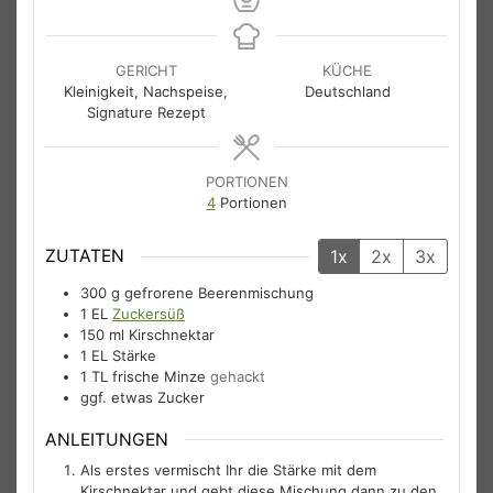
GERICHT
KÜCHE
Kleinigkeit, Nachspeise,
Deutschland
Signature Rezept
PORTIONEN
4
Portionen
ZUTATEN
1x
2x
3x
300
g
gefrorene Beerenmischung
1
EL
Zuckersüß
150
ml
Kirschnektar
1
EL
Stärke
1
TL
frische Minze
gehackt
ggf. etwas Zucker
ANLEITUNGEN
Als erstes vermischt Ihr die Stärke mit dem
Kirschnektar und gebt diese Mischung dann zu den