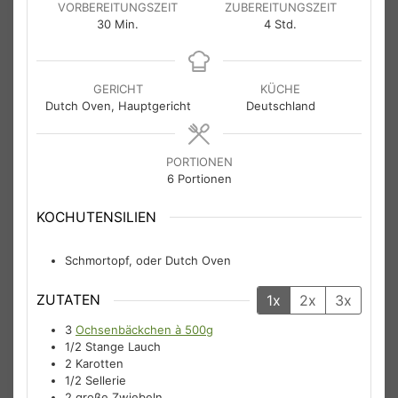
VORBEREITUNGSZEIT
ZUBEREITUNGSZEIT
Minuten
Stunden
30
Min.
4
Std.
GERICHT
KÜCHE
Dutch Oven, Hauptgericht
Deutschland
PORTIONEN
6
Portionen
KOCHUTENSILIEN
Schmortopf, oder Dutch Oven
ZUTATEN
1x
2x
3x
3
Ochsenbäckchen à 500g
1/2
Stange
Lauch
2
Karotten
1/2
Sellerie
2
große
Zwiebeln