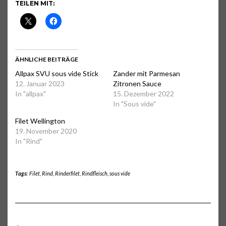
TEILEN MIT:
ÄHNLICHE BEITRÄGE
Allpax SVU sous vide Stick
Zander mit Parmesan
12. Januar 2023
Zitronen Sauce
In "allpax"
15. Dezember 2022
In "Sous vide"
Filet Wellington
19. November 2020
In "Rind"
Tags:
Filet
,
Rind
,
Rinderfilet
,
Rindfleisch
,
sous vide