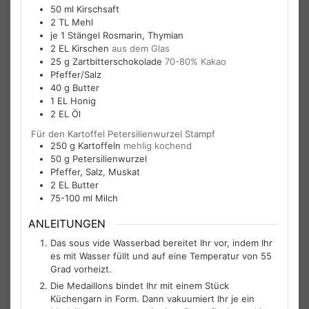
50
ml
Kirschsaft
2
TL
Mehl
je 1
Stängel
Rosmarin, Thymian
2
EL
Kirschen
aus dem Glas
25
g
Zartbitterschokolade
70-80% Kakao
Pfeffer/Salz
40
g
Butter
1
EL
Honig
2
EL
Öl
Für den Kartoffel Petersilienwurzel Stampf
250
g
Kartoffeln
mehlig kochend
50
g
Petersilienwurzel
Pfeffer, Salz, Muskat
2
EL
Butter
75-100
ml
Milch
ANLEITUNGEN
Das sous vide Wasserbad bereitet Ihr vor, indem Ihr
es mit Wasser füllt und auf eine Temperatur von 55
Grad vorheizt.
Die Medaillons bindet Ihr mit einem Stück
Küchengarn in Form. Dann vakuumiert Ihr je ein