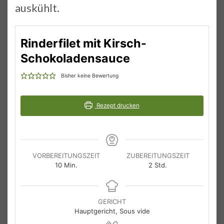
auskühlt.
Rinderfilet mit Kirsch-
Schokoladensauce
Bisher keine Bewertung
Rezept drucken
VORBEREITUNGSZEIT
ZUBEREITUNGSZEIT
Minuten
Stunden
10
Min.
2
Std.
GERICHT
Hauptgericht, Sous vide