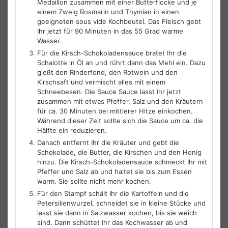
Medaillon zusammen mit einer Butterflocke und je
einem Zweig Rosmarin und Thymian in einen
geeigneten sous vide Kochbeutel. Das Fleisch gebt
Ihr jetzt für 90 Minuten in das 55 Grad warme
Wasser.
Für die Kirsch-Schokoladensauce bratet Ihr die
Schalotte in Öl an und rührt dann das Mehl ein. Dazu
gießt den Rinderfond, den Rotwein und den
Kirschsaft und vermischt alles mit einem
Schneebesen. Die Sauce Sauce lasst Ihr jetzt
zusammen mit etwas Pfeffer, Salz und den Kräutern
für ca. 30 Minuten bei mittlerer Hitze einkochen.
Während dieser Zeit sollte sich die Sauce um ca. die
Hälfte ein reduzieren.
Danach entfernt Ihr die Kräuter und gebt die
Schokolade, die Butter, die Kirschen und den Honig
hinzu. Die Kirsch-Schokoladensauce schmeckt Ihr mit
Pfeffer und Salz ab und haltet sie bis zum Essen
warm. Sie sollte nicht mehr kochen.
Für den Stampf schält Ihr die Kartoffeln und die
Petersilienwurzel, schneidet sie in kleine Stücke und
lasst sie dann in Salzwasser kochen, bis sie weich
sind. Dann schüttet Ihr das Kochwasser ab und