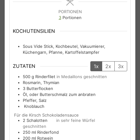
PORTIONEN
3
Portionen
KOCHUTENSILIEN
Sous Vide Stick, Kochbeutel, Vakuumierer,
Küchengarn, Pfanne, Kartoffelstampfer
ZUTATEN
1x
2x
3x
500
g
Rinderfilet
in Medaillons geschnitten
Rosmarin, Thymian
3
Butterflocken
Öl, oder Butterschmalz zum anbraten
Pfeffer, Salz
Knoblauch
Für die Kirsch Schokoladensauce
2
Schalotten
in sehr feine Würfel
geschnitten
250
ml
Rinderfond
200
ml
Rotwein