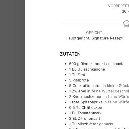
VORBEREIT
M
30
M
GERICHT
Hauptgericht, Signature Rezept
ZUTATEN
500
g
Rinder- oder Lammhac
1
EL
Gulaschkanone
1
TL
Zimt
5
Pitabrote
5
Cocktailtomaten
in kleine Stüc
1
Zwiebel
in feine Würfel geschn
2
Knoblauchzehen
in feine Würf
1
rote Spitzpaprika
in feine Würf
0,5
TL
Chiliflocken
1
EL
Tomatenmark
2
EL
Zitronensaft
1
TL
Minzblätter
gehackt