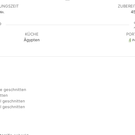
UNGSZEIT
ZUBEREI
inuten
4
in.
KÜCHE
POR
Ägypten
4
P
k
ke geschnitten
itten
el geschnitten
el geschnitten