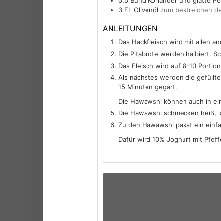
0,5
Bund
Koriander und glatte Pet
3
EL
Olivenöl
zum bestreichen d
ANLEITUNGEN
Das Hackfleisch wird mit allen 
Die Pitabrote werden halbiert. Sc
Das Fleisch wird auf 8-10 Portione
Als nächstes werden die gefüllte
15 Minuten gegart.
Die Hawawshi können auch in ei
Die Hawawshi schmecken heiß, l
Zu den Hawawshi passt ein einfa
Dafür wird 10% Joghurt mit Pfeffe