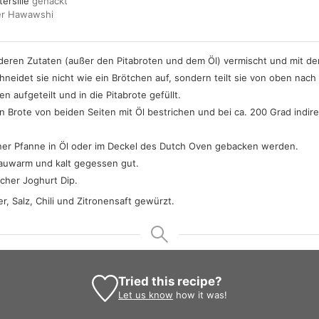
ersilie
gehackt
er Hawawshi
anderen Zutaten (außer den Pitabroten und dem Öl) vermischt und mit 
hneidet sie nicht wie ein Brötchen auf, sondern teilt sie von oben nach 
n aufgeteilt und in die Pitabrote gefüllt.
n Brote von beiden Seiten mit Öl bestrichen und bei ca. 200 Grad indire
ner Pfanne in Öl oder im Deckel des Dutch Oven gebacken werden.
auwarm und kalt gegessen gut.
cher Joghurt Dip.
r, Salz, Chili und Zitronensaft gewürzt.
Tried this recipe?
Let us know
how it was!