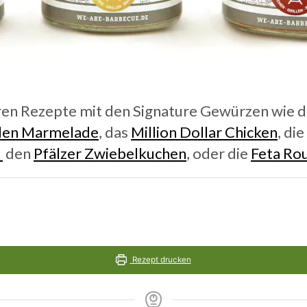
eren Rezepte mit den Signature Gewürzen wie 
llen Marmelade
, das
Million Dollar Chicken
, die
e
den
Pfälzer Zwiebelkuchen
, oder die
Feta Ro
Rezept drucken