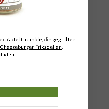
den
Apfel Crumble
, die
gegrillten
Cheeseburger Frikadellen
,
uladen
.