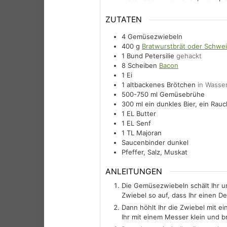
ZUTATEN
4
Gemüsezwiebeln
400
g
Bratwurstbrät oder Schwei
1
Bund
Petersilie
gehackt
8
Scheiben
Bacon
1
Ei
1
altbackenes Brötchen
in Wasse
500-750
ml
Gemüsebrühe
300
ml
ein dunkles Bier, ein Rauc
1
EL
Butter
1
EL
Senf
1
TL
Majoran
Saucenbinder dunkel
Pfeffer, Salz, Muskat
ANLEITUNGEN
Die Gemüsezwiebeln schält Ihr un
Zwiebel so auf, dass Ihr einen De
Dann höhlt Ihr die Zwiebel mit 
Ihr mit einem Messer klein und br