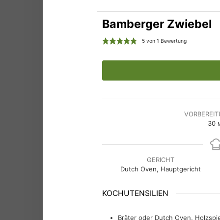
Bamberger Zwiebel
5
von 1 Bewertung
VORBEREIT
M
30
M
GERICHT
Dutch Oven, Hauptgericht
KOCHUTENSILIEN
Bräter oder Dutch Oven, Holzsp