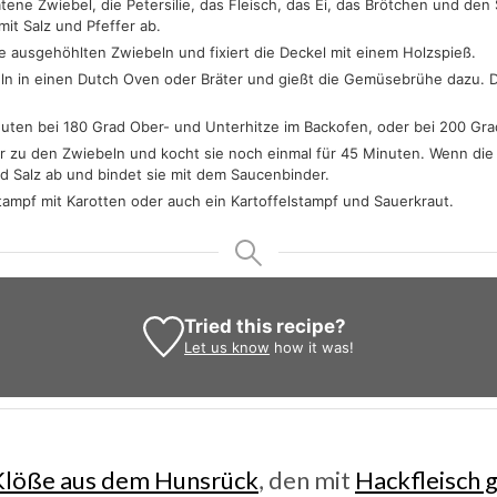
tene Zwiebel, die Petersilie, das Fleisch, das Ei, das Brötchen und d
mit Salz und Pfeffer ab.
die ausgehöhlten Zwiebeln und fixiert die Deckel mit einem Holzspieß.
eln in einen Dutch Oven oder Bräter und gießt die Gemüsebrühe dazu. Di
nuten bei 180 Grad Ober- und Unterhitze im Backofen, oder bei 200 Grad 
ier zu den Zwiebeln und kocht sie noch einmal für 45 Minuten. Wenn die
d Salz ab und bindet sie mit dem Saucenbinder.
stampf mit Karotten oder auch ein Kartoffelstampf und Sauerkraut.
Tried this recipe?
Let us know
how it was!
 Klöße aus dem Hunsrück
, den mit
Hackfleisch 