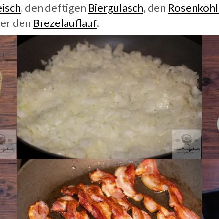
eisch
, den deftigen
Biergulasch
, den
Rosenkohl
er den
Brezelauflauf
.