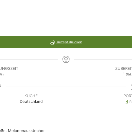
Rezept drucken
UNGSZEIT
ZUBEREI
inuten
Stu
1
in.
Std.
KÜCHE
POR
Deutschland
4
P
ieße, Melonenausstecher