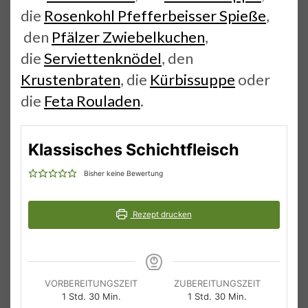
die
Rosenkohl Pfefferbeisser Spieße
,
den
Pfälzer Zwiebelkuchen
,
die
Serviettenknödel
, den
Krustenbraten
, die
Kürbissuppe
oder
die
Feta Rouladen
.
Klassisches Schichtfleisch
Bisher keine Bewertung
Rezept drucken
VORBEREITUNGSZEIT
ZUBEREITUNGSZEIT
Stunde
Minuten
Stunde
Minuten
1
Std.
30
Min.
1
Std.
30
Min.