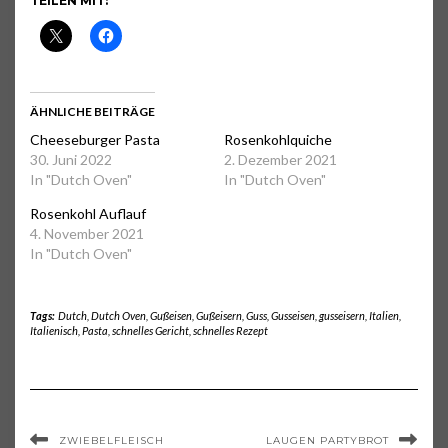
TEILEN MIT:
ÄHNLICHE BEITRÄGE
Cheeseburger Pasta
Rosenkohlquiche
30. Juni 2022
2. Dezember 2021
In "Dutch Oven"
In "Dutch Oven"
Rosenkohl Auflauf
4. November 2021
In "Dutch Oven"
Tags:
Dutch
,
Dutch Oven
,
Gußeisen
,
Gußeisern
,
Guss
,
Gusseisen
,
gusseisern
,
Italien
,
Italienisch
,
Pasta
,
schnelles Gericht
,
schnelles Rezept
ZWIEBELFLEISCH
LAUGEN PARTYBROT