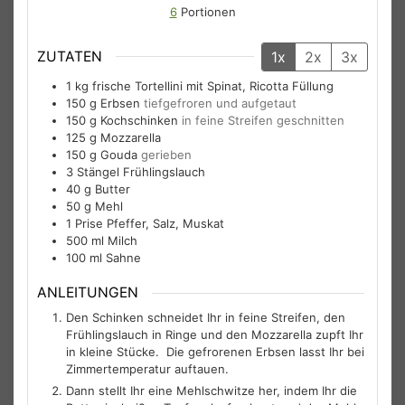
6
Portionen
ZUTATEN
1x
2x
3x
1
kg
frische Tortellini mit Spinat, Ricotta Füllung
150
g
Erbsen
tiefgefroren und aufgetaut
150
g
Kochschinken
in feine Streifen geschnitten
125
g
Mozzarella
150
g
Gouda
gerieben
3
Stängel
Frühlingslauch
40
g
Butter
50
g
Mehl
1
Prise
Pfeffer, Salz, Muskat
500
ml
Milch
100
ml
Sahne
ANLEITUNGEN
Den Schinken schneidet Ihr in feine Streifen, den
Frühlingslauch in Ringe und den Mozzarella zupft Ihr
in kleine Stücke. Die gefrorenen Erbsen lasst Ihr bei
Zimmertemperatur auftauen.
Dann stellt Ihr eine Mehlschwitze her, indem Ihr die