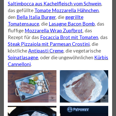
Saltimbocca aus Kachelfleisch vom Schwein
,
das gefüllte
Tomate Mozzarella Hähnchen
,
den
Bella Italia Burger
, die
gegrillte
Tomatensauce
, die
Lasagne Bacon Bomb
, das
fluffige
Mozzarella Wrap Zupfbrot
, das
Rezept für das
Focaccia Brot mit Tomaten
, das
Steak Pizzaiola mit Parmesan Crostini
, die
köstliche
Antipasti Creme
, die vegetarische
Spinatlasagne
, oder die ungewöhnlichen
Kürbis
Cannelloni
.