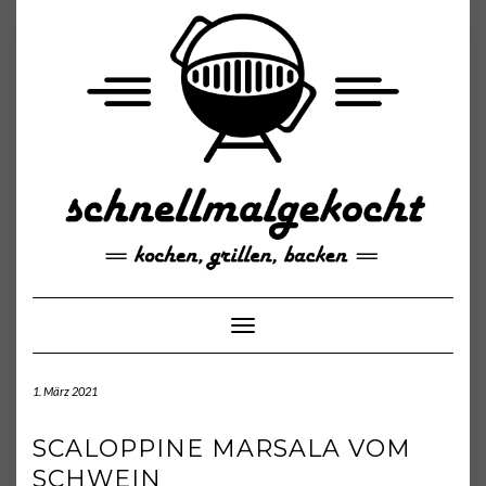
Skip
to
content
Toggle Navigation
1. März 2021
SCALOPPINE MARSALA VOM
SCHWEIN