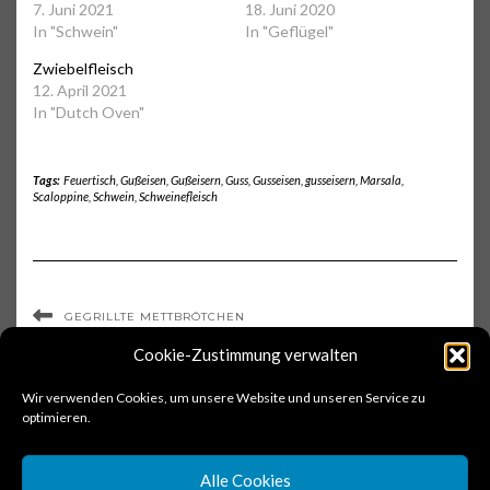
7. Juni 2021
18. Juni 2020
In "Schwein"
In "Geflügel"
Zwiebelfleisch
12. April 2021
In "Dutch Oven"
Tags:
Feuertisch
,
Gußeisen
,
Gußeisern
,
Guss
,
Gusseisen
,
gusseisern
,
Marsala
,
Scaloppine
,
Schwein
,
Schweinefleisch
GEGRILLTE METTBRÖTCHEN
SCHINKEN IM RUSTIKALEN BIERBROT
Cookie-Zustimmung verwalten
Wir verwenden Cookies, um unsere Website und unseren Service zu
optimieren.
Alle Cookies