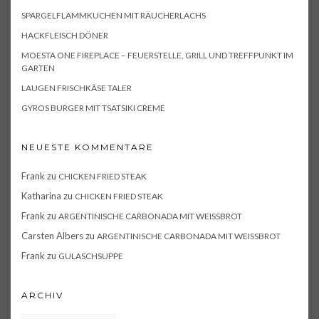
SPARGELFLAMMKUCHEN MIT RÄUCHERLACHS
HACKFLEISCH DÖNER
MOESTA ONE FIREPLACE – FEUERSTELLE, GRILL UND TREFFPUNKT IM
GARTEN
LAUGEN FRISCHKÄSE TALER
GYROS BURGER MIT TSATSIKI CREME
NEUESTE KOMMENTARE
Frank
zu
CHICKEN FRIED STEAK
Katharina
zu
CHICKEN FRIED STEAK
Frank
zu
ARGENTINISCHE CARBONADA MIT WEISSBROT
Carsten Albers
zu
ARGENTINISCHE CARBONADA MIT WEISSBROT
Frank
zu
GULASCHSUPPE
ARCHIV