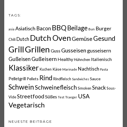
TAGS:
BBQ
Beilage
Asiatisch
Bacon
Burger
asia
Bun
Dutch Oven
Gesund
Gemüse
Dutch
Chili
Grillen
Grill
Gusseisen
gusseisern
Guss
Gußeisern
Gußeisen
Italienisch
Healthy
Hühnchen
Klassiker
Nachtisch
Käse
Kuchen
Marinade
Pasta
Rind
Pelletgrill
Pellets
Sauce
Rindfleisch
Sandwiches
Schwein
Schweinefleisch
Snack
Smoken
Sous-
USA
Streetfood
Süßes
Vide
Test
Traeger
Vegetarisch
NEUESTE BEITRÄGE