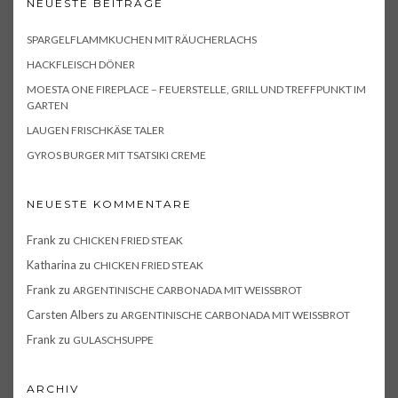
NEUESTE BEITRÄGE
SPARGELFLAMMKUCHEN MIT RÄUCHERLACHS
HACKFLEISCH DÖNER
MOESTA ONE FIREPLACE – FEUERSTELLE, GRILL UND TREFFPUNKT IM
GARTEN
LAUGEN FRISCHKÄSE TALER
GYROS BURGER MIT TSATSIKI CREME
NEUESTE KOMMENTARE
Frank
zu
CHICKEN FRIED STEAK
Katharina
zu
CHICKEN FRIED STEAK
Frank
zu
ARGENTINISCHE CARBONADA MIT WEISSBROT
Carsten Albers
zu
ARGENTINISCHE CARBONADA MIT WEISSBROT
Frank
zu
GULASCHSUPPE
ARCHIV