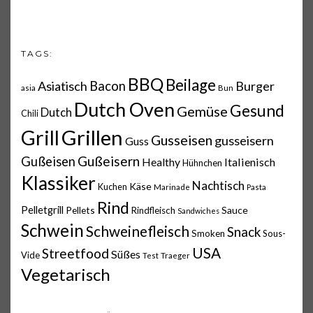
TAGS:
BBQ
Beilage
Asiatisch
Bacon
Burger
asia
Bun
Dutch Oven
Gesund
Gemüse
Dutch
Chili
Grillen
Grill
Gusseisen
gusseisern
Guss
Gußeisern
Gußeisen
Italienisch
Healthy
Hühnchen
Klassiker
Nachtisch
Käse
Kuchen
Marinade
Pasta
Rind
Pelletgrill
Pellets
Sauce
Rindfleisch
Sandwiches
Schwein
Schweinefleisch
Snack
Smoken
Sous-
USA
Streetfood
Süßes
Vide
Test
Traeger
Vegetarisch