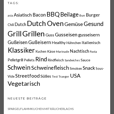
TAGS:
BBQ
Beilage
Asiatisch
Bacon
Burger
asia
Bun
Dutch Oven
Gesund
Gemüse
Dutch
Chili
Grillen
Grill
Gusseisen
gusseisern
Guss
Gußeisern
Gußeisen
Italienisch
Healthy
Hühnchen
Klassiker
Nachtisch
Käse
Kuchen
Marinade
Pasta
Rind
Pelletgrill
Pellets
Sauce
Rindfleisch
Sandwiches
Schwein
Schweinefleisch
Snack
Smoken
Sous-
USA
Streetfood
Süßes
Vide
Test
Traeger
Vegetarisch
NEUESTE BEITRÄGE
SPARGELFLAMMKUCHEN MIT RÄUCHERLACHS