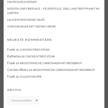
HACKFLEISCH DÖNER
MOESTA ONE FIREPLACE – FEUERSTELLE, GRILL UND TREFFPUNKT IM
GARTEN
LAUGEN FRISCHKÄSE TALER
GYROS BURGER MIT TSATSIKI CREME
NEUESTE KOMMENTARE
Frank
zu
CHICKEN FRIED STEAK
Katharina
zu
CHICKEN FRIED STEAK
Frank
zu
ARGENTINISCHE CARBONADA MIT WEISSBROT
Carsten Albers
zu
ARGENTINISCHE CARBONADA MIT WEISSBROT
Frank
zu
GULASCHSUPPE
ARCHIV
Archiv