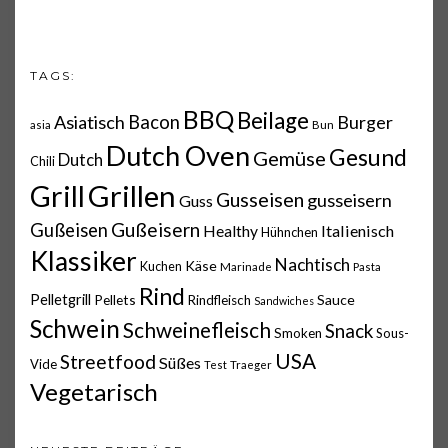
TAGS:
BBQ
Beilage
Asiatisch
Bacon
Burger
asia
Bun
Dutch Oven
Gesund
Gemüse
Dutch
Chili
Grillen
Grill
Gusseisen
gusseisern
Guss
Gußeisern
Gußeisen
Italienisch
Healthy
Hühnchen
Klassiker
Nachtisch
Käse
Kuchen
Marinade
Pasta
Rind
Pelletgrill
Pellets
Sauce
Rindfleisch
Sandwiches
Schwein
Schweinefleisch
Snack
Smoken
Sous-
USA
Streetfood
Süßes
Vide
Test
Traeger
Vegetarisch