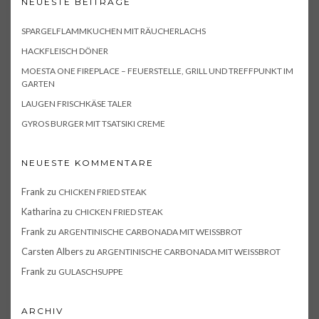
NEUESTE BEITRÄGE
SPARGELFLAMMKUCHEN MIT RÄUCHERLACHS
HACKFLEISCH DÖNER
MOESTA ONE FIREPLACE – FEUERSTELLE, GRILL UND TREFFPUNKT IM
GARTEN
LAUGEN FRISCHKÄSE TALER
GYROS BURGER MIT TSATSIKI CREME
NEUESTE KOMMENTARE
Frank
zu
CHICKEN FRIED STEAK
Katharina
zu
CHICKEN FRIED STEAK
Frank
zu
ARGENTINISCHE CARBONADA MIT WEISSBROT
Carsten Albers
zu
ARGENTINISCHE CARBONADA MIT WEISSBROT
Frank
zu
GULASCHSUPPE
ARCHIV