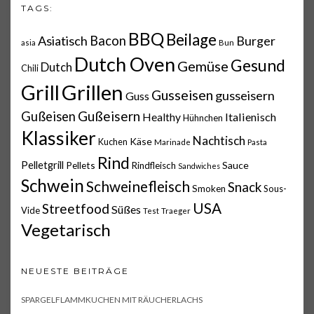
TAGS:
BBQ
Beilage
Asiatisch
Bacon
Burger
asia
Bun
Dutch Oven
Gesund
Gemüse
Dutch
Chili
Grillen
Grill
Gusseisen
gusseisern
Guss
Gußeisern
Gußeisen
Italienisch
Healthy
Hühnchen
Klassiker
Nachtisch
Käse
Kuchen
Marinade
Pasta
Rind
Pelletgrill
Pellets
Sauce
Rindfleisch
Sandwiches
Schwein
Schweinefleisch
Snack
Smoken
Sous-
USA
Streetfood
Süßes
Vide
Test
Traeger
Vegetarisch
NEUESTE BEITRÄGE
SPARGELFLAMMKUCHEN MIT RÄUCHERLACHS