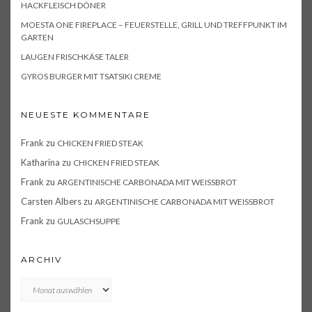
HACKFLEISCH DÖNER
MOESTA ONE FIREPLACE – FEUERSTELLE, GRILL UND TREFFPUNKT IM
GARTEN
LAUGEN FRISCHKÄSE TALER
GYROS BURGER MIT TSATSIKI CREME
NEUESTE KOMMENTARE
Frank
zu
CHICKEN FRIED STEAK
Katharina
zu
CHICKEN FRIED STEAK
Frank
zu
ARGENTINISCHE CARBONADA MIT WEISSBROT
Carsten Albers
zu
ARGENTINISCHE CARBONADA MIT WEISSBROT
Frank
zu
GULASCHSUPPE
ARCHIV
Archiv