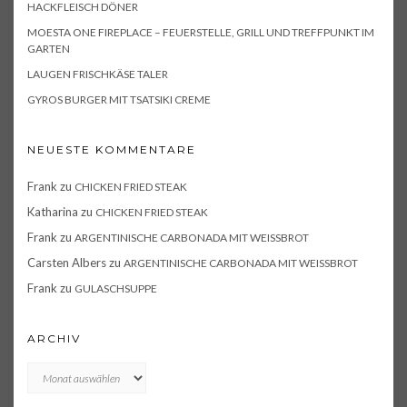
HACKFLEISCH DÖNER
MOESTA ONE FIREPLACE – FEUERSTELLE, GRILL UND TREFFPUNKT IM
GARTEN
LAUGEN FRISCHKÄSE TALER
GYROS BURGER MIT TSATSIKI CREME
NEUESTE KOMMENTARE
Frank
zu
CHICKEN FRIED STEAK
Katharina
zu
CHICKEN FRIED STEAK
Frank
zu
ARGENTINISCHE CARBONADA MIT WEISSBROT
Carsten Albers
zu
ARGENTINISCHE CARBONADA MIT WEISSBROT
Frank
zu
GULASCHSUPPE
ARCHIV
Archiv