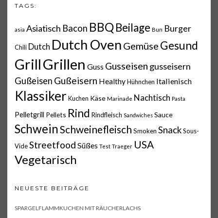
TAGS:
BBQ
Beilage
Asiatisch
Bacon
Burger
asia
Bun
Dutch Oven
Gesund
Gemüse
Dutch
Chili
Grillen
Grill
Gusseisen
gusseisern
Guss
Gußeisern
Gußeisen
Italienisch
Healthy
Hühnchen
Klassiker
Nachtisch
Käse
Kuchen
Marinade
Pasta
Rind
Pelletgrill
Pellets
Sauce
Rindfleisch
Sandwiches
Schwein
Schweinefleisch
Snack
Smoken
Sous-
USA
Streetfood
Süßes
Vide
Test
Traeger
Vegetarisch
NEUESTE BEITRÄGE
SPARGELFLAMMKUCHEN MIT RÄUCHERLACHS