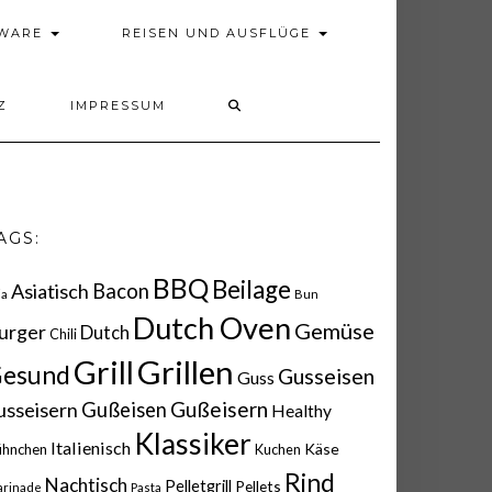
DWARE
REISEN UND AUSFLÜGE
Z
IMPRESSUM
AGS:
BBQ
Beilage
Asiatisch
Bacon
ia
Bun
Dutch Oven
Gemüse
urger
Dutch
Chili
Grillen
Grill
esund
Gusseisen
Guss
Gußeisern
usseisern
Gußeisen
Healthy
Klassiker
Italienisch
Käse
ühnchen
Kuchen
Rind
Nachtisch
Pelletgrill
Pellets
rinade
Pasta