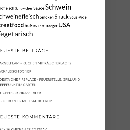
Schwein
Sauce
ndfleisch
Sandwiches
chweinefleisch
Snack
Smoken
Sous-Vide
USA
treetfood
Süßes
Test
Traeger
egetarisch
EUESTE BEITRÄGE
PARGELFLAMMKUCHEN MIT RÄUCHERLACHS
ACKFLEISCH DÖNER
ESTA ONE FIREPLACE – FEUERSTELLE, GRILL UND
EFFPUNKT IM GARTEN
UGEN FRISCHKÄSE TALER
ROS BURGER MIT TSATSIKI CREME
EUESTE KOMMENTARE
ank
zu
CHICKEN FRIED STEAK