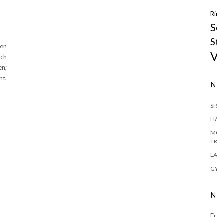
Ri
S
S
den
V
ach
en;
nt,
N
S
H
MO
TR
LA
GY
N
Fr