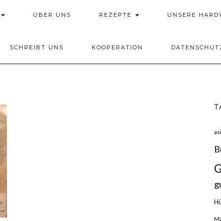
ÜBER UNS
REZEPTE
UNSERE HAR
SCHREIBT UNS
KOOPERATION
DATENSCHUT
T
as
B
G
g
H
Ma