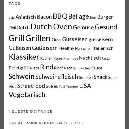
TAGS:
BBQ
Beilage
Asiatisch
Bacon
Burger
asia
Bun
Dutch Oven
Gesund
Gemüse
Dutch
Chili
Grillen
Grill
Gusseisen
gusseisern
Guss
Gußeisern
Gußeisen
Italienisch
Healthy
Hühnchen
Klassiker
Nachtisch
Käse
Kuchen
Marinade
Pasta
Rind
Pelletgrill
Pellets
Sauce
Rindfleisch
Sandwiches
Schwein
Schweinefleisch
Snack
Smoken
Sous-
USA
Streetfood
Süßes
Vide
Test
Traeger
Vegetarisch
NEUESTE BEITRÄGE
SPARGELFLAMMKUCHEN MIT RÄUCHERLACHS