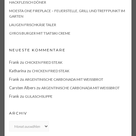
HACKFLEISCH DÖNER
MOESTA ONE FIREPLACE – FEUERSTELLE, GRILL UND TREFFPUNKT IM
GARTEN
LAUGEN FRISCHKÄSE TALER
GYROS BURGER MIT TSATSIKI CREME
NEUESTE KOMMENTARE
Frank
zu
CHICKEN FRIED STEAK
Katharina
zu
CHICKEN FRIED STEAK
Frank
zu
ARGENTINISCHE CARBONADA MIT WEISSBROT
Carsten Albers
zu
ARGENTINISCHE CARBONADA MIT WEISSBROT
Frank
zu
GULASCHSUPPE
ARCHIV
Archiv