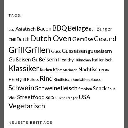
TAGS:
BBQ
Beilage
Asiatisch
Bacon
Burger
asia
Bun
Dutch Oven
Gesund
Gemüse
Dutch
Chili
Grillen
Grill
Gusseisen
gusseisern
Guss
Gußeisern
Gußeisen
Italienisch
Healthy
Hühnchen
Klassiker
Nachtisch
Käse
Kuchen
Marinade
Pasta
Rind
Pelletgrill
Pellets
Sauce
Rindfleisch
Sandwiches
Schwein
Schweinefleisch
Snack
Smoken
Sous-
USA
Streetfood
Süßes
Vide
Test
Traeger
Vegetarisch
NEUESTE BEITRÄGE