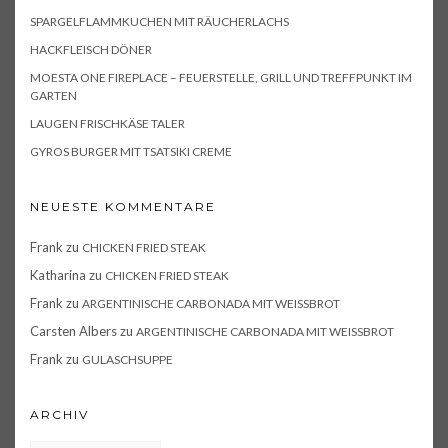
SPARGELFLAMMKUCHEN MIT RÄUCHERLACHS
HACKFLEISCH DÖNER
MOESTA ONE FIREPLACE – FEUERSTELLE, GRILL UND TREFFPUNKT IM
GARTEN
LAUGEN FRISCHKÄSE TALER
GYROS BURGER MIT TSATSIKI CREME
NEUESTE KOMMENTARE
Frank
zu
CHICKEN FRIED STEAK
Katharina
zu
CHICKEN FRIED STEAK
Frank
zu
ARGENTINISCHE CARBONADA MIT WEISSBROT
Carsten Albers
zu
ARGENTINISCHE CARBONADA MIT WEISSBROT
Frank
zu
GULASCHSUPPE
ARCHIV