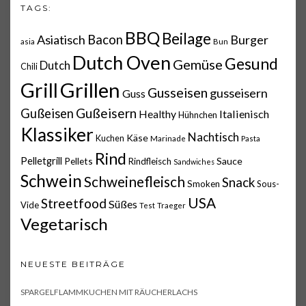
TAGS:
BBQ
Beilage
Asiatisch
Bacon
Burger
asia
Bun
Dutch Oven
Gesund
Gemüse
Dutch
Chili
Grillen
Grill
Gusseisen
gusseisern
Guss
Gußeisern
Gußeisen
Italienisch
Healthy
Hühnchen
Klassiker
Nachtisch
Käse
Kuchen
Marinade
Pasta
Rind
Pelletgrill
Pellets
Sauce
Rindfleisch
Sandwiches
Schwein
Schweinefleisch
Snack
Smoken
Sous-
USA
Streetfood
Süßes
Vide
Test
Traeger
Vegetarisch
NEUESTE BEITRÄGE
SPARGELFLAMMKUCHEN MIT RÄUCHERLACHS