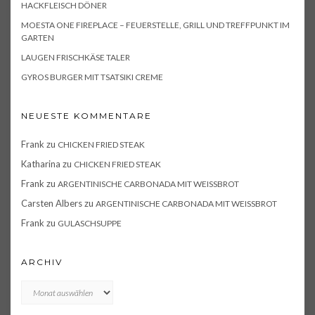
HACKFLEISCH DÖNER
MOESTA ONE FIREPLACE – FEUERSTELLE, GRILL UND TREFFPUNKT IM
GARTEN
LAUGEN FRISCHKÄSE TALER
GYROS BURGER MIT TSATSIKI CREME
NEUESTE KOMMENTARE
Frank
zu
CHICKEN FRIED STEAK
Katharina
zu
CHICKEN FRIED STEAK
Frank
zu
ARGENTINISCHE CARBONADA MIT WEISSBROT
Carsten Albers
zu
ARGENTINISCHE CARBONADA MIT WEISSBROT
Frank
zu
GULASCHSUPPE
ARCHIV
Archiv