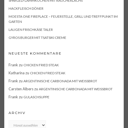
SPARGELFLAMMKUCHEN MIT RÄUCHERLACHS
HACKFLEISCH DÖNER
MOESTA ONE FIREPLACE – FEUERSTELLE, GRILL UND TREFFPUNKT IM
GARTEN
LAUGEN FRISCHKÄSE TALER
GYROS BURGER MIT TSATSIKI CREME
NEUESTE KOMMENTARE
Frank
zu
CHICKEN FRIED STEAK
Katharina
zu
CHICKEN FRIED STEAK
Frank
zu
ARGENTINISCHE CARBONADA MIT WEISSBROT
Carsten Albers
zu
ARGENTINISCHE CARBONADA MIT WEISSBROT
Frank
zu
GULASCHSUPPE
ARCHIV
Archiv