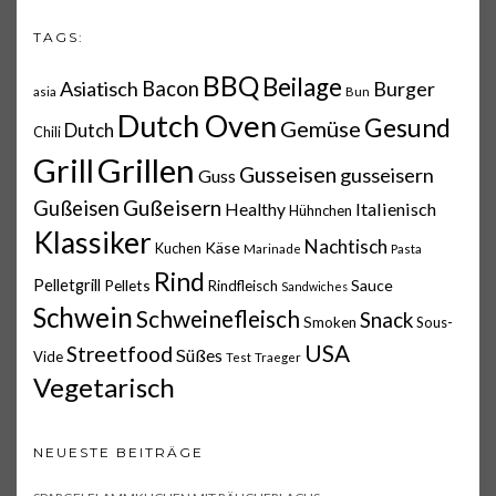
TAGS:
BBQ
Beilage
Asiatisch
Bacon
Burger
asia
Bun
Dutch Oven
Gesund
Gemüse
Dutch
Chili
Grillen
Grill
Gusseisen
gusseisern
Guss
Gußeisern
Gußeisen
Italienisch
Healthy
Hühnchen
Klassiker
Nachtisch
Käse
Kuchen
Marinade
Pasta
Rind
Pelletgrill
Pellets
Sauce
Rindfleisch
Sandwiches
Schwein
Schweinefleisch
Snack
Smoken
Sous-
USA
Streetfood
Süßes
Vide
Test
Traeger
Vegetarisch
NEUESTE BEITRÄGE