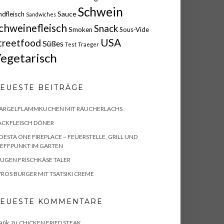
Schwein
Sauce
ndfleisch
Sandwiches
chweinefleisch
Snack
Smoken
Sous-Vide
USA
treetfood
Süßes
Test
Traeger
egetarisch
EUESTE BEITRÄGE
PARGELFLAMMKUCHEN MIT RÄUCHERLACHS
ACKFLEISCH DÖNER
ESTA ONE FIREPLACE – FEUERSTELLE, GRILL UND
EFFPUNKT IM GARTEN
UGEN FRISCHKÄSE TALER
ROS BURGER MIT TSATSIKI CREME
EUESTE KOMMENTARE
ank
zu
CHICKEN FRIED STEAK