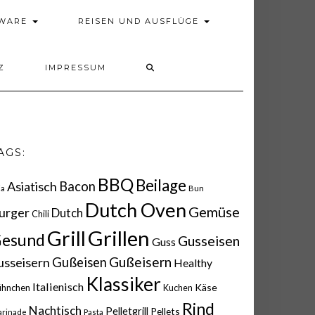
DWARE
REISEN UND AUSFLÜGE
Z
IMPRESSUM
AGS:
BBQ
Beilage
Asiatisch
Bacon
ia
Bun
Dutch Oven
Gemüse
urger
Dutch
Chili
Grillen
Grill
esund
Gusseisen
Guss
Gußeisern
usseisern
Gußeisen
Healthy
Klassiker
Italienisch
Käse
ühnchen
Kuchen
Rind
Nachtisch
Pelletgrill
Pellets
rinade
Pasta