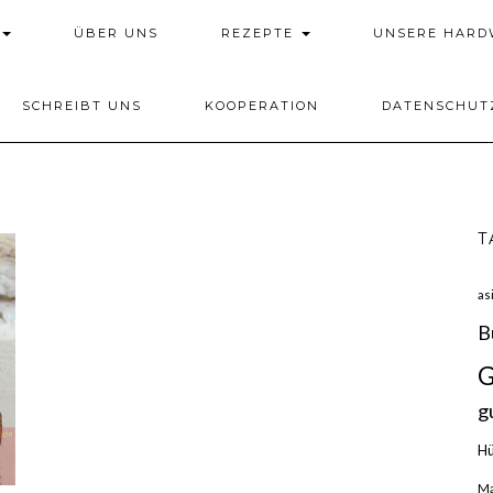
ÜBER UNS
REZEPTE
UNSERE HAR
SCHREIBT UNS
KOOPERATION
DATENSCHUT
T
as
B
G
g
H
Ma