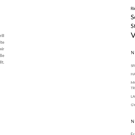
Ri
S
S
V
ill
lte
wir
N
eße
lt.
S
H
MO
TR
LA
GY
N
Fr