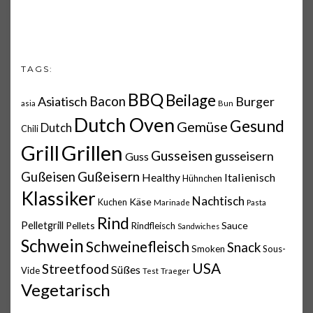
TAGS:
BBQ
Beilage
Asiatisch
Bacon
Burger
asia
Bun
Dutch Oven
Gesund
Gemüse
Dutch
Chili
Grillen
Grill
Gusseisen
gusseisern
Guss
Gußeisern
Gußeisen
Italienisch
Healthy
Hühnchen
Klassiker
Nachtisch
Käse
Kuchen
Marinade
Pasta
Rind
Pelletgrill
Pellets
Sauce
Rindfleisch
Sandwiches
Schwein
Schweinefleisch
Snack
Smoken
Sous-
USA
Streetfood
Süßes
Vide
Test
Traeger
Vegetarisch