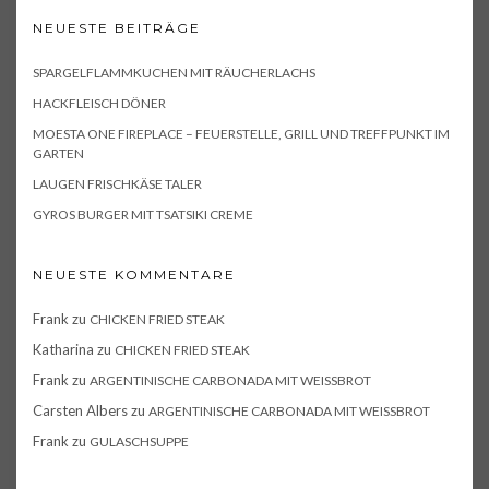
NEUESTE BEITRÄGE
SPARGELFLAMMKUCHEN MIT RÄUCHERLACHS
HACKFLEISCH DÖNER
MOESTA ONE FIREPLACE – FEUERSTELLE, GRILL UND TREFFPUNKT IM
GARTEN
LAUGEN FRISCHKÄSE TALER
GYROS BURGER MIT TSATSIKI CREME
NEUESTE KOMMENTARE
Frank
zu
CHICKEN FRIED STEAK
Katharina
zu
CHICKEN FRIED STEAK
Frank
zu
ARGENTINISCHE CARBONADA MIT WEISSBROT
Carsten Albers
zu
ARGENTINISCHE CARBONADA MIT WEISSBROT
Frank
zu
GULASCHSUPPE