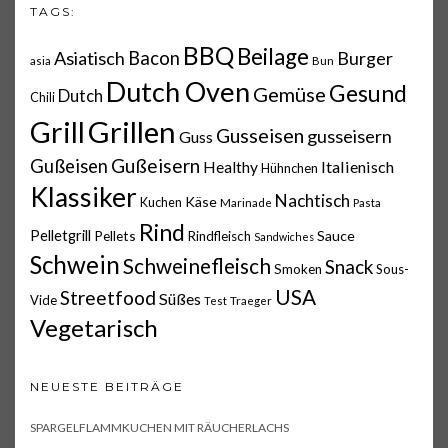
TAGS:
BBQ
Beilage
Asiatisch
Bacon
Burger
asia
Bun
Dutch Oven
Gesund
Gemüse
Dutch
Chili
Grillen
Grill
Gusseisen
gusseisern
Guss
Gußeisern
Gußeisen
Italienisch
Healthy
Hühnchen
Klassiker
Nachtisch
Käse
Kuchen
Marinade
Pasta
Rind
Pelletgrill
Pellets
Sauce
Rindfleisch
Sandwiches
Schwein
Schweinefleisch
Snack
Smoken
Sous-
USA
Streetfood
Süßes
Vide
Test
Traeger
Vegetarisch
NEUESTE BEITRÄGE
SPARGELFLAMMKUCHEN MIT RÄUCHERLACHS