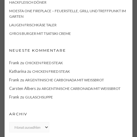
HACKFLEISCH DÖNER
MOESTA ONE FIREPLACE – FEUERSTELLE, GRILL UND TREFFPUNKT IM
GARTEN
LAUGEN FRISCHKÄSE TALER
GYROS BURGER MIT TSATSIKI CREME
NEUESTE KOMMENTARE
Frank
zu
CHICKEN FRIED STEAK
Katharina
zu
CHICKEN FRIED STEAK
Frank
zu
ARGENTINISCHE CARBONADA MIT WEISSBROT
Carsten Albers
zu
ARGENTINISCHE CARBONADA MIT WEISSBROT
Frank
zu
GULASCHSUPPE
ARCHIV
Archiv