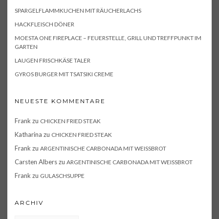
SPARGELFLAMMKUCHEN MIT RÄUCHERLACHS
HACKFLEISCH DÖNER
MOESTA ONE FIREPLACE – FEUERSTELLE, GRILL UND TREFFPUNKT IM
GARTEN
LAUGEN FRISCHKÄSE TALER
GYROS BURGER MIT TSATSIKI CREME
NEUESTE KOMMENTARE
Frank
zu
CHICKEN FRIED STEAK
Katharina
zu
CHICKEN FRIED STEAK
Frank
zu
ARGENTINISCHE CARBONADA MIT WEISSBROT
Carsten Albers
zu
ARGENTINISCHE CARBONADA MIT WEISSBROT
Frank
zu
GULASCHSUPPE
ARCHIV