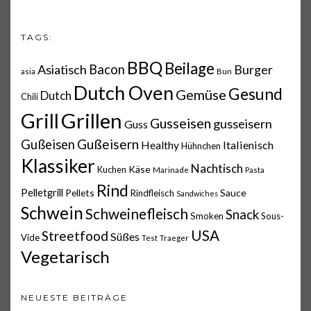
TAGS:
BBQ
Beilage
Asiatisch
Bacon
Burger
asia
Bun
Dutch Oven
Gesund
Gemüse
Dutch
Chili
Grillen
Grill
Gusseisen
gusseisern
Guss
Gußeisern
Gußeisen
Italienisch
Healthy
Hühnchen
Klassiker
Nachtisch
Käse
Kuchen
Marinade
Pasta
Rind
Pelletgrill
Pellets
Sauce
Rindfleisch
Sandwiches
Schwein
Schweinefleisch
Snack
Smoken
Sous-
USA
Streetfood
Süßes
Vide
Test
Traeger
Vegetarisch
NEUESTE BEITRÄGE