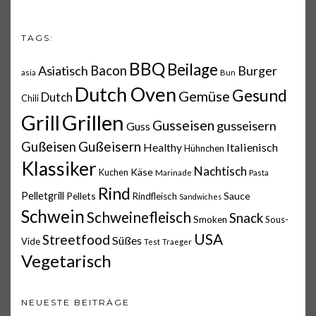
TAGS:
BBQ
Beilage
Asiatisch
Bacon
Burger
asia
Bun
Dutch Oven
Gesund
Gemüse
Dutch
Chili
Grillen
Grill
Gusseisen
gusseisern
Guss
Gußeisern
Gußeisen
Italienisch
Healthy
Hühnchen
Klassiker
Nachtisch
Käse
Kuchen
Marinade
Pasta
Rind
Pelletgrill
Pellets
Sauce
Rindfleisch
Sandwiches
Schwein
Schweinefleisch
Snack
Smoken
Sous-
USA
Streetfood
Süßes
Vide
Test
Traeger
Vegetarisch
NEUESTE BEITRÄGE