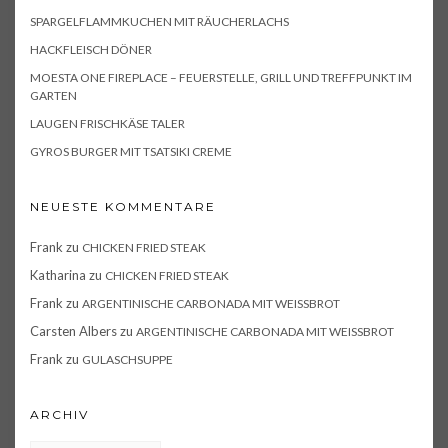
SPARGELFLAMMKUCHEN MIT RÄUCHERLACHS
HACKFLEISCH DÖNER
MOESTA ONE FIREPLACE – FEUERSTELLE, GRILL UND TREFFPUNKT IM
GARTEN
LAUGEN FRISCHKÄSE TALER
GYROS BURGER MIT TSATSIKI CREME
NEUESTE KOMMENTARE
Frank
zu
CHICKEN FRIED STEAK
Katharina
zu
CHICKEN FRIED STEAK
Frank
zu
ARGENTINISCHE CARBONADA MIT WEISSBROT
Carsten Albers
zu
ARGENTINISCHE CARBONADA MIT WEISSBROT
Frank
zu
GULASCHSUPPE
ARCHIV