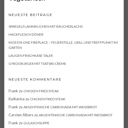
NEUESTE BEITRÄGE
SPARGELFLAMMKUCHEN MIT RÄUCHERLACHS
HACKFLEISCH DÖNER
MOESTA ONE FIREPLACE – FEUERSTELLE, GRILL UND TREFFPUNKT IM
GARTEN
LAUGEN FRISCHKÄSE TALER
GYROS BURGER MIT TSATSIKI CREME
NEUESTE KOMMENTARE
Frank
zu
CHICKEN FRIED STEAK
Katharina
zu
CHICKEN FRIED STEAK
Frank
zu
ARGENTINISCHE CARBONADA MIT WEISSBROT
Carsten Albers
zu
ARGENTINISCHE CARBONADA MIT WEISSBROT
Frank
zu
GULASCHSUPPE