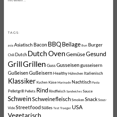
TAGS:
BBQ
Beilage
Asiatisch
Bacon
Burger
asia
Bun
Dutch Oven
Gesund
Gemüse
Dutch
Chili
Grillen
Grill
Gusseisen
gusseisern
Guss
Gußeisern
Gußeisen
Italienisch
Healthy
Hühnchen
Klassiker
Nachtisch
Käse
Kuchen
Marinade
Pasta
Rind
Pelletgrill
Pellets
Sauce
Rindfleisch
Sandwiches
Schwein
Schweinefleisch
Snack
Smoken
Sous-
USA
Streetfood
Süßes
Vide
Test
Traeger
Vegetarisch