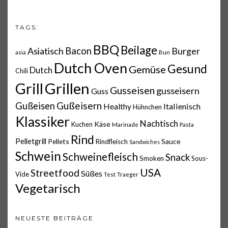
TAGS:
BBQ
Beilage
Asiatisch
Bacon
Burger
asia
Bun
Dutch Oven
Gesund
Gemüse
Dutch
Chili
Grillen
Grill
Gusseisen
gusseisern
Guss
Gußeisern
Gußeisen
Italienisch
Healthy
Hühnchen
Klassiker
Nachtisch
Käse
Kuchen
Marinade
Pasta
Rind
Pelletgrill
Pellets
Sauce
Rindfleisch
Sandwiches
Schwein
Schweinefleisch
Snack
Smoken
Sous-
USA
Streetfood
Süßes
Vide
Test
Traeger
Vegetarisch
NEUESTE BEITRÄGE