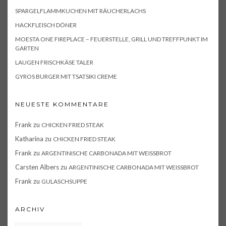
SPARGELFLAMMKUCHEN MIT RÄUCHERLACHS
HACKFLEISCH DÖNER
MOESTA ONE FIREPLACE – FEUERSTELLE, GRILL UND TREFFPUNKT IM
GARTEN
LAUGEN FRISCHKÄSE TALER
GYROS BURGER MIT TSATSIKI CREME
NEUESTE KOMMENTARE
Frank
zu
CHICKEN FRIED STEAK
Katharina
zu
CHICKEN FRIED STEAK
Frank
zu
ARGENTINISCHE CARBONADA MIT WEISSBROT
Carsten Albers
zu
ARGENTINISCHE CARBONADA MIT WEISSBROT
Frank
zu
GULASCHSUPPE
ARCHIV