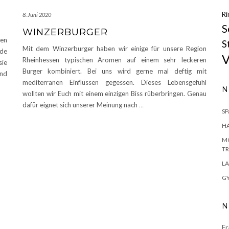
Ri
8. Juni 2020
S
WINZERBURGER
den
S
Mit dem Winzerburger haben wir einige für unsere Region
ade
V
Rheinhessen typischen Aromen auf einem sehr leckeren
sie
Burger kombiniert. Bei uns wird gerne mal deftig mit
und
mediterranen Einflüssen gegessen. Dieses Lebensgefühl
N
wollten wir Euch mit einem einzigen Biss rüberbringen. Genau
dafür eignet sich unserer Meinung nach
…
S
H
MO
TR
LA
GY
N
Fr