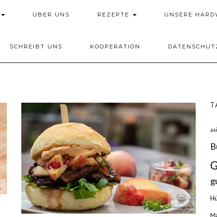
ÜBER UNS
REZEPTE
UNSERE HAR
SCHREIBT UNS
KOOPERATION
DATENSCHUT
T
as
B
G
g
H
Ma