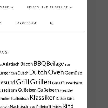
DWARE
REISEN UND AUSFLÜGE
Z
IMPRESSUM
AGS:
BBQ
Beilage
Asiatisch
Bacon
ia
Bun
Dutch Oven
Gemüse
urger
Dutch
Chili
Grillen
Grill
esund
Gusseisen
Guss
Gußeisern
usseisern
Gußeisen
Healthy
Klassiker
Italienisch
Käse
ühnchen
Kuchen
Rind
Nachtisch
Pelletgrill
Pellets
rinade
Pasta