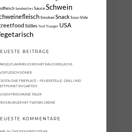
Schwein
Sauce
ndfleisch
Sandwiches
chweinefleisch
Snack
Smoken
Sous-Vide
USA
treetfood
Süßes
Test
Traeger
egetarisch
EUESTE BEITRÄGE
PARGELFLAMMKUCHEN MIT RÄUCHERLACHS
ACKFLEISCH DÖNER
ESTA ONE FIREPLACE – FEUERSTELLE, GRILL UND
EFFPUNKT IM GARTEN
UGEN FRISCHKÄSE TALER
ROS BURGER MIT TSATSIKI CREME
EUESTE KOMMENTARE
ank
zu
CHICKEN FRIED STEAK