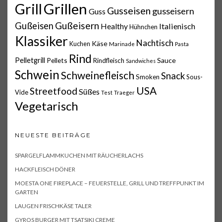
Grillen
Grill
Gusseisen
gusseisern
Guss
Gußeisern
Gußeisen
Italienisch
Healthy
Hühnchen
Klassiker
Nachtisch
Käse
Kuchen
Marinade
Pasta
Rind
Pelletgrill
Pellets
Sauce
Rindfleisch
Sandwiches
Schwein
Schweinefleisch
Snack
Smoken
Sous-
USA
Streetfood
Süßes
Vide
Test
Traeger
Vegetarisch
NEUESTE BEITRÄGE
SPARGELFLAMMKUCHEN MIT RÄUCHERLACHS
HACKFLEISCH DÖNER
MOESTA ONE FIREPLACE – FEUERSTELLE, GRILL UND TREFFPUNKT IM
GARTEN
LAUGEN FRISCHKÄSE TALER
GYROS BURGER MIT TSATSIKI CREME