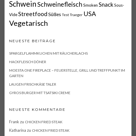
Schwein
Schweinefleisch
Snack
Smoken
Sous-
USA
Streetfood
Süßes
Vide
Test
Traeger
Vegetarisch
NEUESTE BEITRÄGE
SPARGELFLAMMKUCHEN MIT RÄUCHERLACHS
HACKFLEISCH DÖNER
MOESTA ONE FIREPLACE – FEUERSTELLE, GRILL UND TREFFPUNKT IM
GARTEN
LAUGEN FRISCHKÄSE TALER
GYROS BURGER MIT TSATSIKI CREME
NEUESTE KOMMENTARE
Frank
zu
CHICKEN FRIED STEAK
Katharina
zu
CHICKEN FRIED STEAK