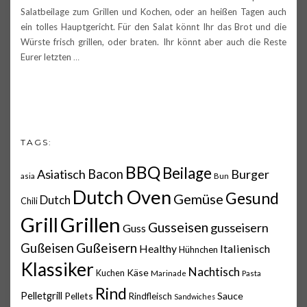
Salatbeilage zum Grillen und Kochen, oder an heißen Tagen auch
ein tolles Hauptgericht. Für den Salat könnt Ihr das Brot und die
Würste frisch grillen, oder braten. Ihr könnt aber auch die Reste
Eurer letzten
…
TAGS:
BBQ
Beilage
Asiatisch
Bacon
Burger
asia
Bun
Dutch Oven
Gesund
Gemüse
Dutch
Chili
Grillen
Grill
Gusseisen
gusseisern
Guss
Gußeisern
Gußeisen
Italienisch
Healthy
Hühnchen
Klassiker
Nachtisch
Käse
Kuchen
Marinade
Pasta
Rind
Pelletgrill
Pellets
Sauce
Rindfleisch
Sandwiches