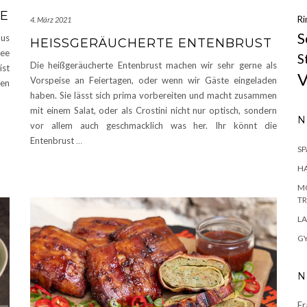
E
Ri
4. März 2021
S
aus
HEISSGERÄUCHERTE ENTENBRUST
ree
S
Die heißgeräucherte Entenbrust machen wir sehr gerne als
ist
V
Vorspeise an Feiertagen, oder wenn wir Gäste eingeladen
fen
haben. Sie lässt sich prima vorbereiten und macht zusammen
mit einem Salat, oder als Crostini nicht nur optisch, sondern
N
vor allem auch geschmacklich was her. Ihr könnt die
Entenbrust
…
S
H
MO
TR
LA
GY
N
Fr