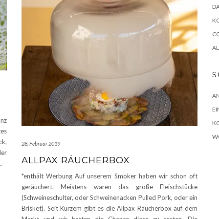
D
K
CO
A
S
A
EI
nz
K
tes
W
ck,
28. Februar 2019
der
ALLPAX RÄUCHERBOX
…
*enthält Werbung Auf unserem Smoker haben wir schon oft
geräuchert. Meistens waren das große Fleischstücke
(Schweineschulter, oder Schweinenacken Pulled Pork, oder ein
Brisket). Seit Kurzem gibt es die Allpax Räucherbox auf dem
Markt und wir hatten die Chance diese zu testen. Die