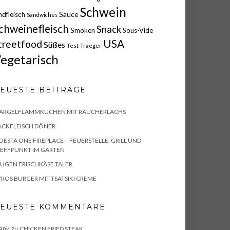
Schwein
Sauce
ndfleisch
Sandwiches
chweinefleisch
Snack
Smoken
Sous-Vide
USA
treetfood
Süßes
Test
Traeger
egetarisch
EUESTE BEITRÄGE
PARGELFLAMMKUCHEN MIT RÄUCHERLACHS
ACKFLEISCH DÖNER
ESTA ONE FIREPLACE – FEUERSTELLE, GRILL UND
EFFPUNKT IM GARTEN
UGEN FRISCHKÄSE TALER
ROS BURGER MIT TSATSIKI CREME
EUESTE KOMMENTARE
ank
zu
CHICKEN FRIED STEAK