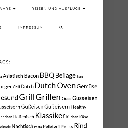
DWARE
REISEN UND AUSFLÜGE
Z
IMPRESSUM
AGS:
BBQ
Beilage
Asiatisch
Bacon
ia
Bun
Dutch Oven
Gemüse
urger
Dutch
Chili
Grillen
Grill
esund
Gusseisen
Guss
Gußeisern
usseisern
Gußeisen
Healthy
Klassiker
Italienisch
Käse
ühnchen
Kuchen
Rind
Nachtisch
Pelletgrill
Pellets
rinade
Pasta