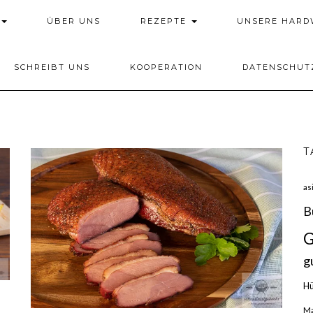
ÜBER UNS
REZEPTE
UNSERE HAR
SCHREIBT UNS
KOOPERATION
DATENSCHUT
T
as
B
G
g
H
Ma