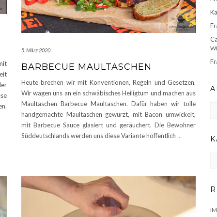
Ka
Fr
Ca
WE
5. März 2020
Fr
mit
BARBECUE MAULTASCHEN
eit
Heute brechen wir mit Konventionen, Regeln und Gesetzen.
ler
A
Wir wagen uns an ein schwäbisches Heiligtum und machen aus
ese
Maultaschen Barbecue Maultaschen. Dafür haben wir tolle
Ar
en.
handgemachte Maultaschen gewürzt, mit Bacon umwickelt,
mit Barbecue Sauce glasiert und geräuchert. Die Bewohner
Süddeutschlands werden uns diese Variante hoffentlich
…
K
KA
R
I