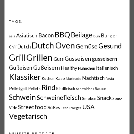
TAGS:
BBQ
Beilage
Asiatisch
Bacon
Burger
asia
Bun
Dutch Oven
Gesund
Gemüse
Dutch
Chili
Grillen
Grill
Gusseisen
gusseisern
Guss
Gußeisern
Gußeisen
Italienisch
Healthy
Hühnchen
Klassiker
Nachtisch
Käse
Kuchen
Marinade
Pasta
Rind
Pelletgrill
Pellets
Sauce
Rindfleisch
Sandwiches
Schwein
Schweinefleisch
Snack
Smoken
Sous-
USA
Streetfood
Süßes
Vide
Test
Traeger
Vegetarisch
NEUESTE BEITRÄGE