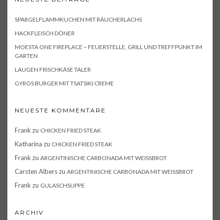
SPARGELFLAMMKUCHEN MIT RÄUCHERLACHS
HACKFLEISCH DÖNER
MOESTA ONE FIREPLACE – FEUERSTELLE, GRILL UND TREFFPUNKT IM
GARTEN
LAUGEN FRISCHKÄSE TALER
GYROS BURGER MIT TSATSIKI CREME
NEUESTE KOMMENTARE
Frank
zu
CHICKEN FRIED STEAK
Katharina
zu
CHICKEN FRIED STEAK
Frank
zu
ARGENTINISCHE CARBONADA MIT WEISSBROT
Carsten Albers
zu
ARGENTINISCHE CARBONADA MIT WEISSBROT
Frank
zu
GULASCHSUPPE
ARCHIV