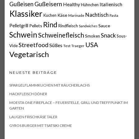
Gußeisern
Gußeisen
Italienisch
Healthy
Hühnchen
Klassiker
Nachtisch
Käse
Kuchen
Marinade
Pasta
Rind
Pelletgrill
Pellets
Sauce
Rindfleisch
Sandwiches
Schwein
Schweinefleisch
Snack
Smoken
Sous-
USA
Streetfood
Süßes
Vide
Test
Traeger
Vegetarisch
NEUESTE BEITRÄGE
SPARGELFLAMMKUCHEN MIT RÄUCHERLACHS
HACKFLEISCH DÖNER
MOESTA ONE FIREPLACE – FEUERSTELLE, GRILL UND TREFFPUNKT IM
GARTEN
LAUGEN FRISCHKÄSE TALER
GYROS BURGER MIT TSATSIKI CREME