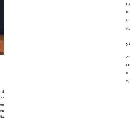
D
K
CO
A
S
A
EI
K
W
ind
ehr
ben
hen
die