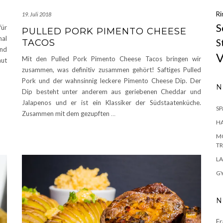
Ri
19. Juli 2018
S
für
PULLED PORK PIMENTO CHEESE
mal
S
TACOS
und
V
Mit den Pulled Pork Pimento Cheese Tacos bringen wir
aut
zusammen, was definitiv zusammen gehört! Saftiges Pulled
Pork und der wahnsinnig leckere Pimento Cheese Dip. Der
N
Dip besteht unter anderem aus geriebenen Cheddar und
Jalapenos und er ist ein Klassiker der Südstaatenküche.
S
Zusammen mit dem gezupften
…
H
MO
TR
LA
GY
N
Fr