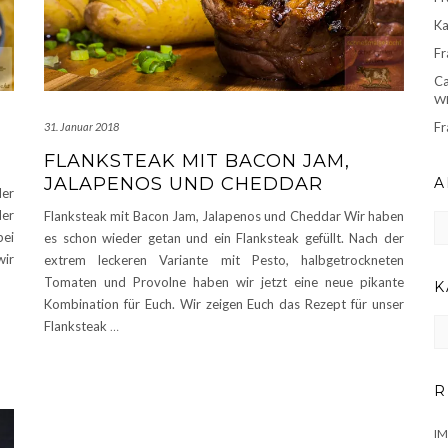
Ka
Fr
Ca
WE
Fr
31. Januar 2018
FLANKSTEAK MIT BACON JAM,
JALAPENOS UND CHEDDAR
A
der
der
Flanksteak mit Bacon Jam, Jalapenos und Cheddar Wir haben
Ar
bei
es schon wieder getan und ein Flanksteak gefüllt. Nach der
wir
extrem leckeren Variante mit Pesto, halbgetrockneten
Tomaten und Provolne haben wir jetzt eine neue pikante
K
Kombination für Euch. Wir zeigen Euch das Rezept für unser
KA
Flanksteak
…
R
I