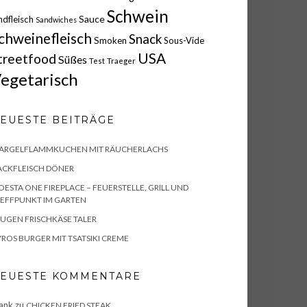
Schwein
Sauce
ndfleisch
Sandwiches
chweinefleisch
Snack
Smoken
Sous-Vide
USA
treetfood
Süßes
Test
Traeger
egetarisch
EUESTE BEITRÄGE
PARGELFLAMMKUCHEN MIT RÄUCHERLACHS
ACKFLEISCH DÖNER
ESTA ONE FIREPLACE – FEUERSTELLE, GRILL UND
EFFPUNKT IM GARTEN
UGEN FRISCHKÄSE TALER
ROS BURGER MIT TSATSIKI CREME
EUESTE KOMMENTARE
ank
zu
CHICKEN FRIED STEAK