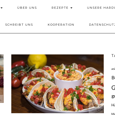
ÜBER UNS
REZEPTE
UNSERE HAR
SCHREIBT UNS
KOOPERATION
DATENSCHUT
T
as
B
G
g
H
Ma