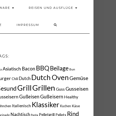
DWARE
REISEN UND AUSFLÜGE
Z
IMPRESSUM
AGS:
BBQ
Beilage
Asiatisch
Bacon
ia
Bun
Dutch Oven
Gemüse
urger
Dutch
Chili
Grillen
Grill
esund
Gusseisen
Guss
Gußeisern
usseisern
Gußeisen
Healthy
Klassiker
Italienisch
Käse
ühnchen
Kuchen
Rind
Nachtisch
Pelletgrill
Pellets
rinade
Pasta