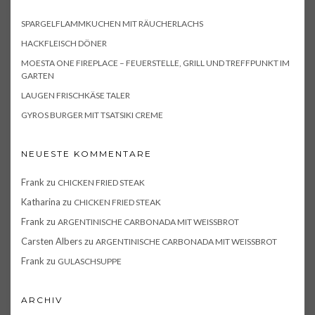
SPARGELFLAMMKUCHEN MIT RÄUCHERLACHS
HACKFLEISCH DÖNER
MOESTA ONE FIREPLACE – FEUERSTELLE, GRILL UND TREFFPUNKT IM
GARTEN
LAUGEN FRISCHKÄSE TALER
GYROS BURGER MIT TSATSIKI CREME
NEUESTE KOMMENTARE
Frank
zu
CHICKEN FRIED STEAK
Katharina
zu
CHICKEN FRIED STEAK
Frank
zu
ARGENTINISCHE CARBONADA MIT WEISSBROT
Carsten Albers
zu
ARGENTINISCHE CARBONADA MIT WEISSBROT
Frank
zu
GULASCHSUPPE
ARCHIV