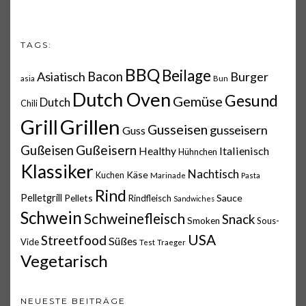
TAGS:
BBQ
Beilage
Asiatisch
Bacon
Burger
asia
Bun
Dutch Oven
Gesund
Gemüse
Dutch
Chili
Grillen
Grill
Gusseisen
gusseisern
Guss
Gußeisern
Gußeisen
Italienisch
Healthy
Hühnchen
Klassiker
Nachtisch
Käse
Kuchen
Marinade
Pasta
Rind
Pelletgrill
Pellets
Sauce
Rindfleisch
Sandwiches
Schwein
Schweinefleisch
Snack
Smoken
Sous-
USA
Streetfood
Süßes
Vide
Test
Traeger
Vegetarisch
NEUESTE BEITRÄGE