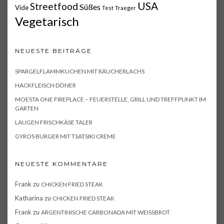
USA
Streetfood
Süßes
Vide
Test
Traeger
Vegetarisch
NEUESTE BEITRÄGE
SPARGELFLAMMKUCHEN MIT RÄUCHERLACHS
HACKFLEISCH DÖNER
MOESTA ONE FIREPLACE – FEUERSTELLE, GRILL UND TREFFPUNKT IM
GARTEN
LAUGEN FRISCHKÄSE TALER
GYROS BURGER MIT TSATSIKI CREME
NEUESTE KOMMENTARE
Frank
zu
CHICKEN FRIED STEAK
Katharina
zu
CHICKEN FRIED STEAK
Frank
zu
ARGENTINISCHE CARBONADA MIT WEISSBROT